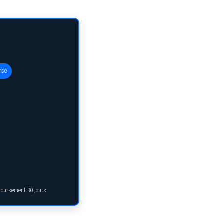
rsé
mboursement 30 jours.