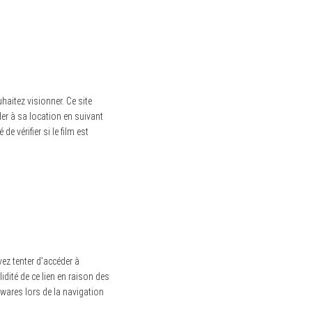
uhaitez visionner.
Ce site
er à sa location en suivant
e vérifier si le film est
ez tenter d’accéder à
alidité de ce lien en raison des
lwares lors de la navigation