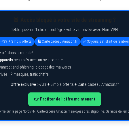
🚨 Accès bloqué à votre site de streaming ?
Débloquez en 1 clic et protégez votre vie privée avec NordVPN.
 -73% + 3 mois offerts
🛍️ Carte cadeau Amazon.fr
✅ 30 jours satisfait ou rembou
ro 1 dans le monde !
ppareils
sécurisés avec un seul compte
vancée : anti-phishing, blocage des malwares
ivée : IP masquée, trafic chiffré
Offre exclusive :
-73% + 3 mois offerts + Carte cadeau Amazon.fr
👉 Profiter de l’offre maintenant
’offre sur la page NordVPN. Carte cadeau Amazon.fr envoyée après éligibilité. Garantie de re