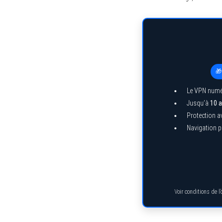
🎁
Le VPN numé
Jusqu’à
10 a
Protection a
Navigation pr
Voir conditions de l