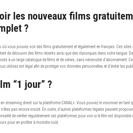
ir les nouveaux films gratuitem
mplet ?
es où vous pouvez voir des films gratuitement et légalement en français.
Ces sites 
ttent de découvrir des films récents ainsi que des classiques dans votre langue
accès à un large catalogue de films et de séries, sans nécessiter d’abonnement. 
ous utilisez est légal afin de protéger vos données personnelles et d’éviter les publ
ilm “1 jour” ?
le en streaming direct sur la plateforme CANAL+.
Vous pouvez le visionner en tant q
 n’êtes pas encore inscrit. En outre, d’autres plateformes légales peuvent proposer
nseillé de vérifier régulièrement ces plateformes pour voir si le film est disponible 
urs pour en profiter à moindre coût.