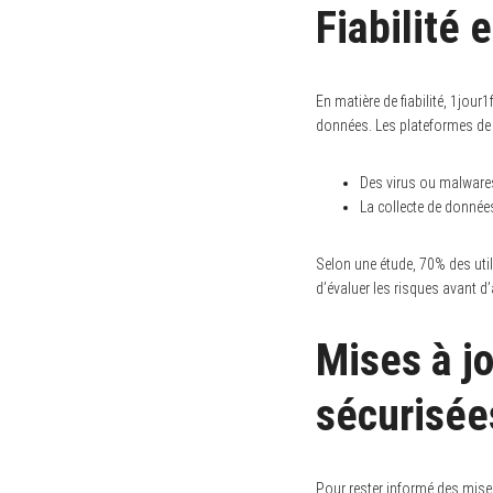
Fiabilité 
S
En matière de fiabilité, 1jour
e
a
données. Les plateformes de s
r
c
h
Des virus ou malwares
f
La collecte de donné
o
r
:
Selon une étude, 70% des util
d’évaluer les risques avant d’
Mises à jo
sécurisée
Pour rester informé des mises