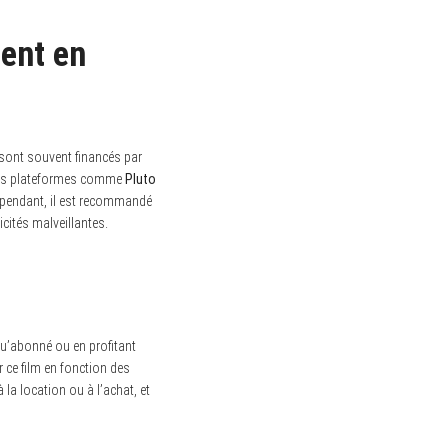
ent en
sont souvent financés par
. Des plateformes comme
Pluto
Cependant, il est recommandé
icités malveillantes.
u’abonné ou en profitant
 ce film en fonction des
à la location ou à l’achat, et