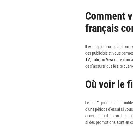
Comment vo
français co
Il existe plusieurs plateform
des publicités et vous perme
TV
,
Tubi
, ou
Viva
offrent un 
de s’assurer que le site que v
Où voir le f
Le film “1 jour” est disponib
d’une période d’essai si vous
accords de diffusion. Il est co
si des promotions sont en co