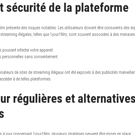
et sécurité de la plateforme
1film présente des risques notables. Les utilisateurs doivent être conscients des enj
treaming illégales, telles que 1jour1film, sont souvent associées à des menaces 
 pouvant infecter votre appareil.
es personnelles sans consentement.
isateurs de sites de streaming illégaux ont été exposés à des publicités malveillant
accéder à de telles plateformes.
ur régulières et alternative
s
 à jour concernant 1jour1film, plusieurs stratégies peuvent être mises en place :