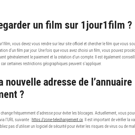
arder un film sur 1jour1film ?
r1film, vous devez vous rendre sur leur site officiel et chercher le film que vous so
ion d’un film par jour. Une fois que vous avez choisi un film, vous pouvez procéd
uent généralement le paiement et la création d’un compte. Il est également conseillé d
 car certaines restrictions géographiques peuvent s’appliquer.
la nouvelle adresse de l’annuaire
ment ?
 change fréquemment d’adresse pour éviter les blocages.
Actuellement, vous pouv
via l’URL suivante :
https://zone-telechargement.cx
. Il est important de vérifier la v
iez pas d’utiliser un logiciel de sécurité pour éviter les risques de virus ou de ma