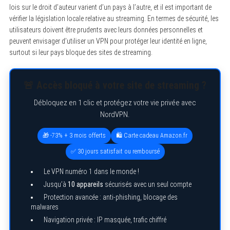
lois sur le droit d’auteur varient d’un pays à l’autre, et il est important de
vérifier la législation locale relative au streaming. En termes de sécurité, les
utilisateurs doivent être prudents avec leurs données personnelles et
peuvent envisager d’utiliser un VPN pour protéger leur identité en ligne,
surtout si leur pays bloque des sites de streaming.
🚨 Accès bloqué à votre site de streaming ?
Débloquez en 1 clic et protégez votre vie privée avec
NordVPN.
🎁 -73% + 3 mois offerts
🛍️ Carte cadeau Amazon.fr
✅ 30 jours satisfait ou remboursé
Le VPN numéro 1 dans le monde !
Jusqu’à
10 appareils
sécurisés avec un seul compte
Protection avancée : anti-phishing, blocage des
malwares
Navigation privée : IP masquée, trafic chiffré