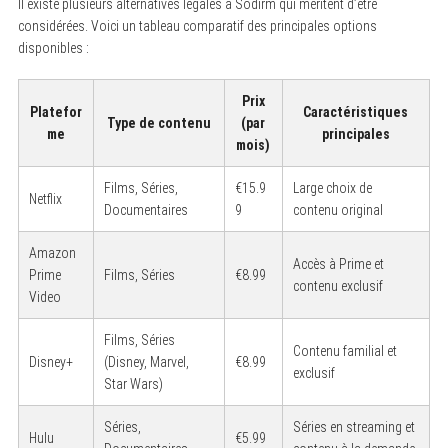
Il existe plusieurs alternatives légales à Sodirm qui méritent d’être
f
considérées. Voici un tableau comparatif des principales options
o
r
disponibles :
:
Prix
Platefor
Caractéristiques
Type de contenu
(par
me
principales
mois)
Films, Séries,
€15.9
Large choix de
Netflix
Documentaires
9
contenu original
Amazon
Accès à Prime et
Prime
Films, Séries
€8.99
contenu exclusif
Video
Films, Séries
Contenu familial et
Disney+
(Disney, Marvel,
€8.99
exclusif
Star Wars)
Séries,
Séries en streaming et
Hulu
€5.99