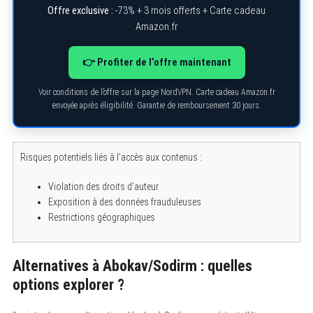
Offre exclusive :
-73% + 3 mois offerts + Carte cadeau
Amazon.fr
👉 Profiter de l’offre maintenant
Voir conditions de l’offre sur la page NordVPN. Carte cadeau Amazon.fr
envoyée après éligibilité. Garantie de remboursement 30 jours.
Risques potentiels liés à l’accès aux contenus :
Violation des droits d’auteur
Exposition à des données frauduleuses
Restrictions géographiques
S
Alternatives à Abokav/Sodirm : quelles
e
a
options explorer ?
r
c
h