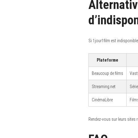
Alternativ
r
:
d’indispon
Si 1jour1film est indisponible
Plateforme
Beaucoup de films
Vaste
Streaming.net
Série
CinémaLibre
Film
Rendez-vous sur leurs sites r