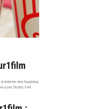
ur1film
t éviter les sites frauduleux,
s à jour. De plus, il est
1film :