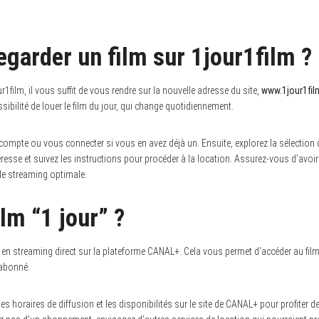
arder un film sur 1jour1film ?
r1film, il vous suffit de vous rendre sur la nouvelle adresse du site,
www.1jour1fil
sibilité de louer le film du jour, qui change quotidiennement.
ompte ou vous connecter si vous en avez déjà un. Ensuite, explorez la sélection d
éresse et suivez les instructions pour procéder à la location. Assurez-vous d’avo
de streaming optimale.
ilm “1 jour” ?
e en streaming direct sur la plateforme CANAL+. Cela vous permet d’accéder au film 
 abonné.
les horaires de diffusion et les disponibilités sur le site de CANAL+ pour profiter de