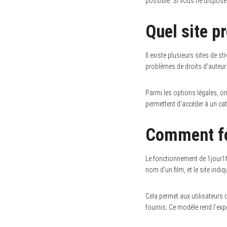
possible. Si vous ne disposez
Quel site p
Il existe plusieurs sites de s
problèmes de droits d’auteur.
Parmi les options légales, on
permettent d’accéder à un cata
Comment fo
Le fonctionnement de 1jour1fi
nom d’un film, et le site ind
Cela permet aux utilisateurs de
fournis. Ce modèle rend l’exp