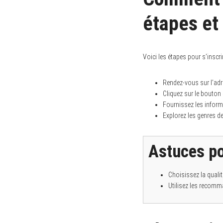
étapes et
Voici les étapes pour s’inscri
Rendez-vous sur l’ad
Cliquez sur le bouton 
Fournissez les inform
Explorez les genres de
Astuces po
S
Choisissez la qualit
e
a
Utilisez les recomm
r
c
h
f
o