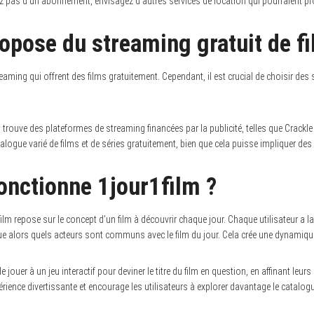
 pas d’un abonnement, envisagez d’autres services de location qui pourraient pro
ropose du streaming gratuit de f
treaming qui offrent des films gratuitement. Cependant, il est crucial de choisir des 
 trouve des plateformes de streaming financées par la publicité, telles que Crackle
logue varié de films et de séries gratuitement, bien que cela puisse impliquer des i
nctionne 1jour1film ?
lm repose sur le concept d’un film à découvrir chaque jour. Chaque utilisateur a la
ique alors quels acteurs sont communs avec le film du jour. Cela crée une dynamiqu
 jouer à un jeu interactif pour deviner le titre du film en question, en affinant leurs
érience divertissante et encourage les utilisateurs à explorer davantage le catalog