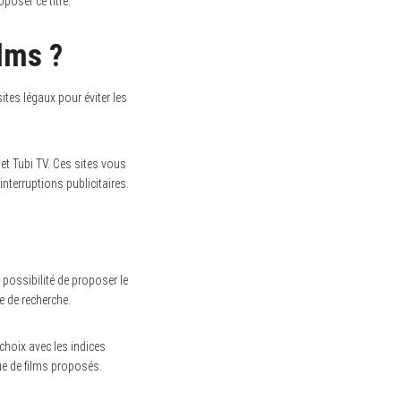
poser ce titre.
ilms ?
sites légaux pour éviter les
 et Tubi TV. Ces sites vous
nterruptions publicitaires.
 possibilité de proposer le
e de recherche.
 choix avec les indices
ue de films proposés.