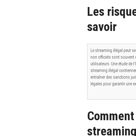
Les risque
savoir
S
e
a
r
c
Le streaming illégal peut s
h
non officiels sont souvent
f
utilisateurs. Une étude de 
o
r
streaming illégal contienne
:
entraîner des sanctions jur
légales pour garantir une e
Comment c
streamin