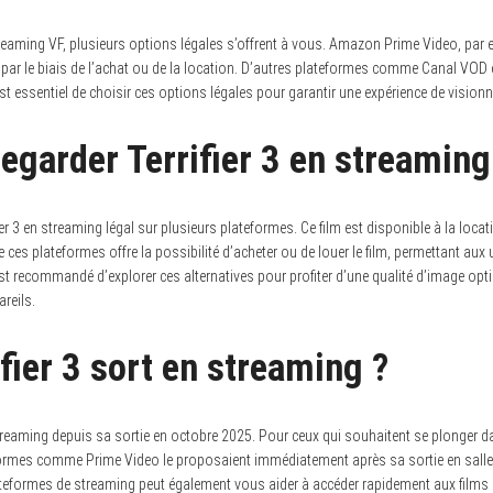
streaming VF, plusieurs options légales s’offrent à vous. Amazon Prime Video, par 
 par le biais de l’achat ou de la location. D’autres plateformes comme Canal VOD
 est essentiel de choisir ces options légales pour garantir une expérience de visionn
regarder Terrifier 3 en streaming
er 3 en streaming légal sur plusieurs plateformes. Ce film est disponible à la loca
es plateformes offre la possibilité d’acheter ou de louer le film, permettant aux ut
 est recommandé d’explorer ces alternatives pour profiter d’une qualité d’image opti
reils.
fier 3 sort en streaming ?
streaming depuis sa sortie en octobre 2025. Pour ceux qui souhaitent se plonger dan
ormes comme Prime Video le proposaient immédiatement après sa sortie en salle. 
teformes de streaming peut également vous aider à accéder rapidement aux films d