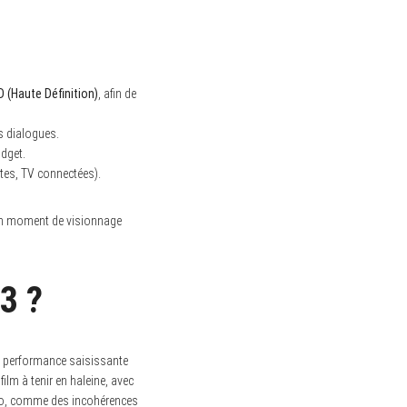
D (Haute Définition)
, afin de
es dialogues.
udget.
tes, TV connectées).
 un moment de visionnage
 3 ?
a performance saisissante
ilm à tenir en haleine, avec
rio, comme des incohérences