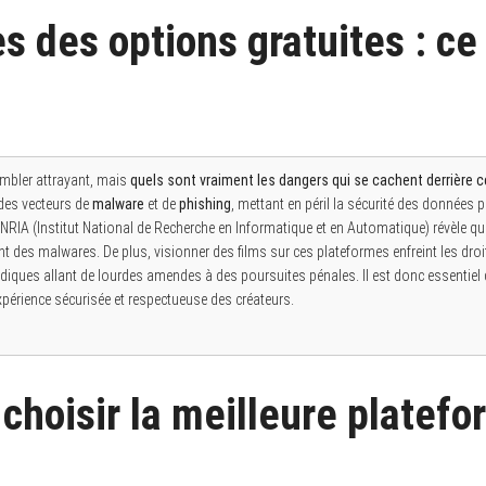
s des options gratuites : ce 
embler attrayant, mais
quels sont vraiment les dangers qui se cachent derrière c
 des vecteurs de
malware
et de
phishing
, mettant en péril la sécurité des données 
l’INRIA (Institut National de Recherche en Informatique et en Automatique) révèle q
nt des malwares. De plus, visionner des films sur ces plateformes enfreint les droit
idiques allant de lourdes amendes à des poursuites pénales. Il est donc essentiel d
xpérience sécurisée et respectueuse des créateurs.
hoisir la meilleure platefo
g