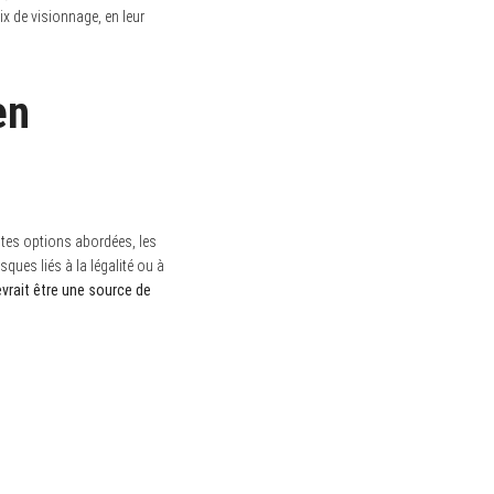
ix de visionnage, en leur
en
entes options abordées, les
ques liés à la légalité ou à
evrait être une source de