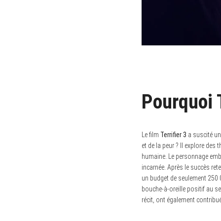
Pourquoi T
Le film
Terrifier 3
a suscité un 
et de la peur ? Il explore des
humaine. Le personnage emb
incarnée. Après le succès ret
un budget de seulement 250 0
bouche-à-oreille positif au s
récit, ont également contribu