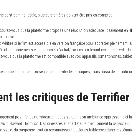
e de streaming idéale, plusieurs critères doivent être pris en compte :
ssurez-vous que la plateforme propose une résolution adéquate, idéalement en
H
immersive.
: Vérifiez si le film est accessible en version française pour apprécier pleinement l
fférents abonnements et les options d’achat/location en tenant compte de votre b
z-vous que la plateforme est compatible avec vos appareils (smartphones, tablet
ces aspects permet non seulement d’éviter les arnaques, mais aussi de garantir
t les critiques de Terrifier
argement positifs, de nombreux critiques saluant son ambiance oppressante et l
r David Howard Thornton. Des cinéastes et spectateurs mentionnent la capacité du f
angoisse et du suspense, tout en reconnaissant quelques faiblesses dans le scéna