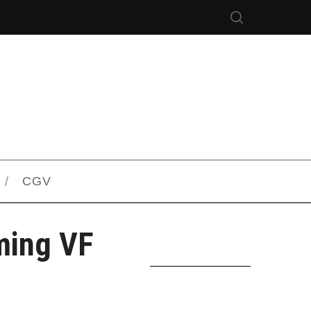
CGV
ming VF