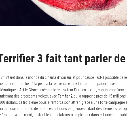
errifier 3 fait tant parler de 
vif intérêt dans le monde du cinéma d’horreur, et pour cause : est-il possible de rés
 thèmes sombres liés à la peur, à la résilience et aux horreurs du passé, révélant ai
lématique d’
Art le Clown
, créé par le réalisateur Damien Leone, continue de fascin
entissant des précédents volets, avec
Terrifier 2
qui a rapporté près de 15 millions 
00 dollars, ce troisième opus a renforcé son attrait grâce à une forte campagne s
ein des communautés de fans. Les critiques élogieuses, citant des éléments tels que 
é à son rayonnement, incitant les spectateurs à se plonger dans cet univers troubl