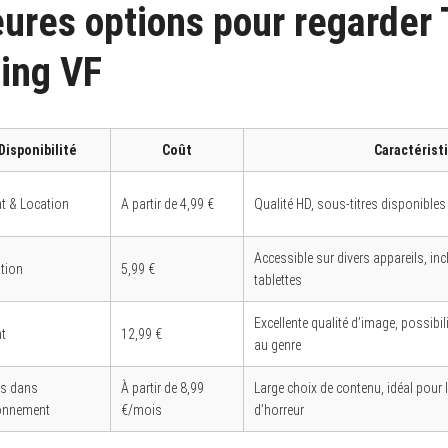
ures options pour regarder T
ing VF
Disponibilité
Coût
Caractérist
t & Location
A partir de 4,99 €
Qualité HD, sous-titres disponibles
Accessible sur divers appareils, i
tion
5,99 €
tablettes
Excellente qualité d’image, possibili
t
12,99 €
au genre
us dans
À partir de 8,99
Large choix de contenu, idéal pour 
onnement
€/mois
d’horreur