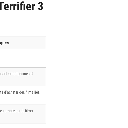
errifier 3
iques
ncluant smartphones et
té d’acheter des films liés
les amateurs de films