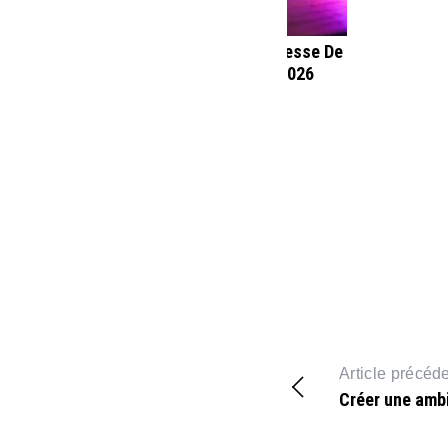
our 8
Découvrez La Nouvelle Adresse De
ming
Papadustream 8 Août 2026
Article précéd
Créer une amb