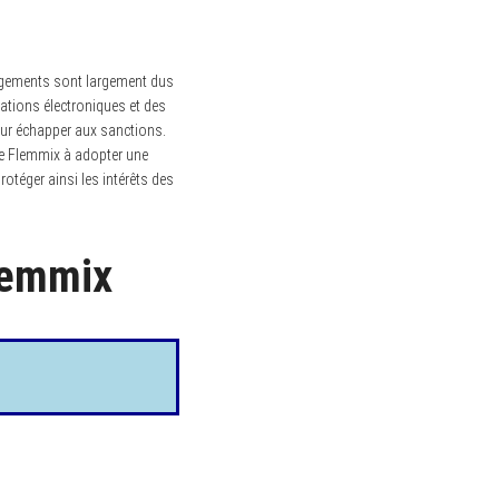
angements sont largement dus
cations électroniques et des
pour échapper aux sanctions.
ce Flemmix à adopter une
rotéger ainsi les intérêts des
Flemmix