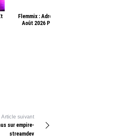
Et
Flemmix : Adresse Mise À Jour 8
Découvrez La
Août 2026 Pour Le Streaming
Papadust
Article suivant
us sur empire-
streamdev