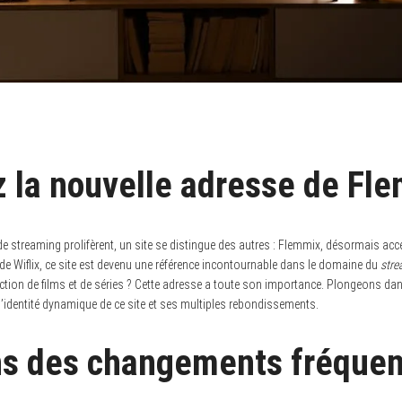
 la nouvelle adresse de Fl
de streaming prolifèrent, un site se distingue des autres : Flemmix, désormais acc
de Wiflix, ce site est devenu une référence incontournable dans le domaine du
stre
ction de films et de séries ? Cette adresse a toute son importance. Plongeons dan
’identité dynamique de ce site et ses multiples rebondissements.
ns des changements fréquen