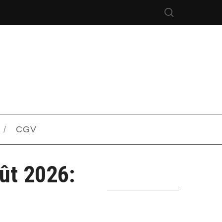
CGV
ût 2026: