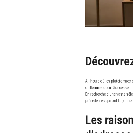
Découvrez
À l’heure où les plateformes 
onflemme.com
. Successeur 
En recherche d’une vaste séle
précédentes qui ont façonné l
S
e
a
Les raiso
r
c
h
f