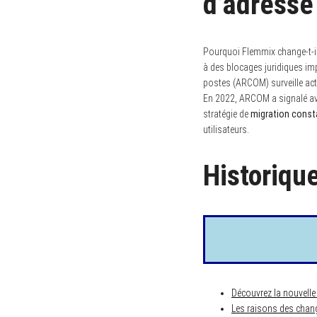
d’adresse
o
r
:
Pourquoi Flemmix change-t-i
à des blocages juridiques imp
postes (ARCOM) surveille act
En 2022, ARCOM a signalé avo
stratégie de
migration const
utilisateurs.
Historiqu
Découvrez la nouvell
Les raisons des chan