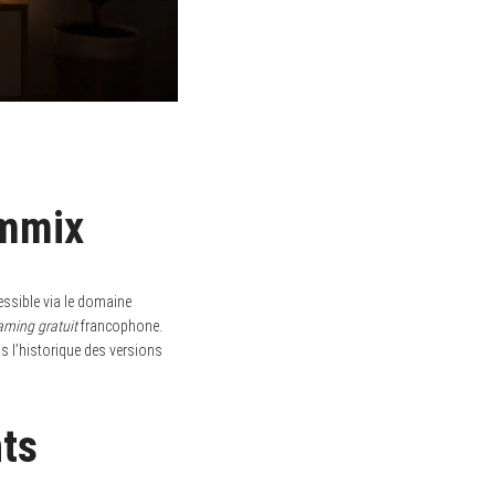
emmix
essible via le domaine
aming gratuit
francophone.
s l’historique des versions
ts