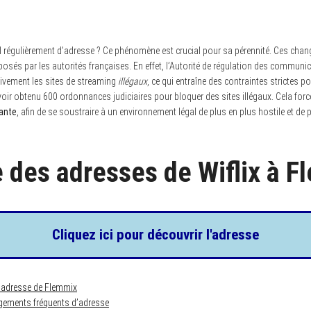
l régulièrement d’adresse ? Ce phénomène est crucial pour sa pérennité. Ces ch
osés par les autorités françaises. En effet, l’Autorité de régulation des communi
ivement les sites de streaming
illégaux
, ce qui entraîne des contraintes strictes 
ir obtenu 600 ordonnances judiciaires pour bloquer des sites illégaux. Cela for
ante
, afin de se soustraire à un environnement légal de plus en plus hostile et de p
e des adresses de Wiflix à 
Cliquez ici pour découvrir l'adresse
e adresse de Flemmix
gements fréquents d’adresse