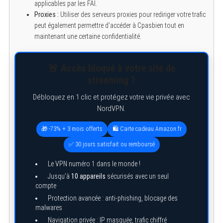
applicables par les FAI.
e
a
Proxies :
Utiliser des serveurs proxies pour rediriger votre trafic
r
peut également permettre d’accéder à Cpasbien tout en
c
maintenant une certaine confidentialité.
h
f
o
r
🚨 Accès bloqué à votre site de
:
streaming ?
Débloquez en 1 clic et protégez votre vie privée avec
NordVPN.
🎁 -73% + 3 mois offerts
🛍️ Carte cadeau Amazon.fr
✅ 30 jours satisfait ou remboursé
Le VPN numéro 1 dans le monde !
Jusqu’à
10 appareils
sécurisés avec un seul
compte
Protection avancée : anti-phishing, blocage des
malwares
Navigation privée : IP masquée, trafic chiffré