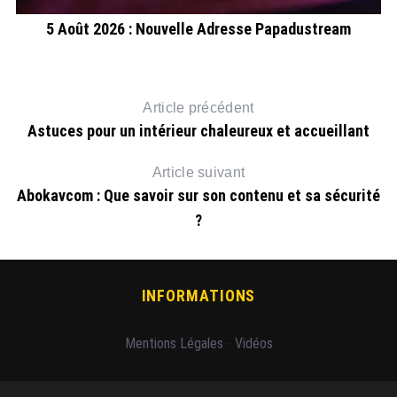
5 Août 2026 : Nouvelle Adresse Papadustream
J
Article précédent
Astuces pour un intérieur chaleureux et accueillant
Article suivant
Abokavcom : Que savoir sur son contenu et sa sécurité
?
INFORMATIONS
Mentions Légales
-
Vidéos