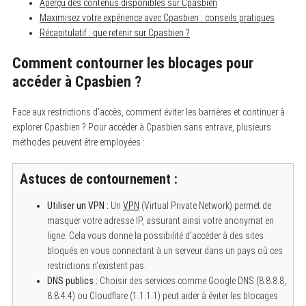
Aperçu des contenus disponibles sur Cpasbien
Maximisez votre expérience avec Cpasbien : conseils pratiques
Récapitulatif : que retenir sur Cpasbien ?
Comment contourner les blocages pour
accéder à Cpasbien ?
Face aux restrictions d’accès, comment éviter les barrières et continuer à
explorer Cpasbien ? Pour accéder à Cpasbien sans entrave, plusieurs
méthodes peuvent être employées :
Astuces de contournement :
Utiliser un VPN :
Un
VPN
(Virtual Private Network) permet de
masquer votre adresse IP, assurant ainsi votre anonymat en
ligne. Cela vous donne la possibilité d’accéder à des sites
bloqués en vous connectant à un serveur dans un pays où ces
restrictions n’existent pas.
DNS publics :
Choisir des services comme Google DNS (8.8.8.8,
8.8.4.4) ou Cloudflare (1.1.1.1) peut aider à éviter les blocages
S