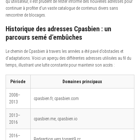
qu’utilisateur, il est prudent de rester informé des nouvelles adresses pour
continuer à profiter d’un vaste catalogue de contenus divers sans
rencontrer de blocages.
Historique des adresses Cpasbien : un
parcours semé d’embûches
Le chemin de Cpasbien à travers les années a été pavé d’obstacles et
d’adaptations. Voici un aperçu des différentes adresses utilisées au fil du
temps, illustrant une lutte constante pour maintenir son accès :
Période
Domaines principaux
2008–
cpasbien.fr, cpasbien.com
2013
2013–
cpasbien.me, cpasbien.io
2016
2016–
Redirection vers torrent9.cc