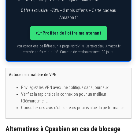
Offre exclusive :
-73% + 3 mois offerts + Carte cadeau
Amazon.fr
👉 Profiter de l’offre maintenant
Voir conditions de l’offre sur la page NordVPN. Carte cadeau Amazon.fr
envoyée après éligibilité. Garantie de remboursement 30 jours.
S
Astuces en matière de VPN :
e
a
r
Privilégiez les VPN avec une politique sans journaux.
c
Vérifiez la rapidité de la connexion pour un meilleur
h
téléchargement.
f
o
Consultez des avis d’utilisateurs pour évaluer la performance.
r
:
Alternatives à Cpasbien en cas de blocage