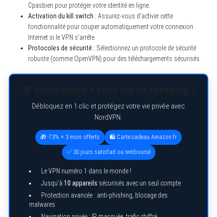
Cpasbien pour protéger votre identité en ligne.
Activation du kill switch :
Assurez-vous d’activer cette
fonctionnalité pour couper automatiquement votre connexion
Internet si le VPN s’arrête.
Protocoles de sécurité :
Sélectionnez un protocole de sécurité
robuste (comme OpenVPN) pour des téléchargements sécurisés.
🚨 Accès bloqué à votre site de streaming ?
Débloquez en 1 clic et protégez votre vie privée avec
NordVPN.
🎁 -73% + 3 mois offerts
🛍️ Carte cadeau Amazon.fr
✅ 30 jours satisfait ou remboursé
Le VPN numéro 1 dans le monde !
Jusqu’à
10 appareils
sécurisés avec un seul compte
Protection avancée : anti-phishing, blocage des
malwares
Navigation privée : IP masquée, trafic chiffré