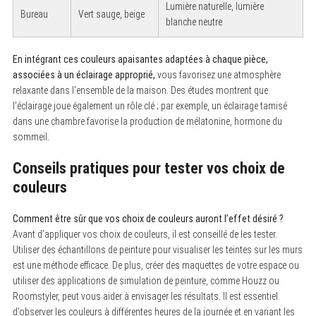
Lumière naturelle, lumière
Bureau
Vert sauge, beige
blanche neutre
S
e
En intégrant ces couleurs apaisantes adaptées à chaque pièce,
a
r
associées à un éclairage approprié,
vous favorisez une atmosphère
c
relaxante dans l’ensemble de la maison. Des études montrent que
h
f
l’éclairage joue également un rôle clé ; par exemple, un éclairage tamisé
o
dans une chambre favorise la production de mélatonine, hormone du
r
sommeil.
:
Conseils pratiques pour tester vos choix de
couleurs
Comment être sûr que vos choix de couleurs auront l’effet désiré ?
Avant d’appliquer vos choix de couleurs, il est conseillé de les tester.
Utiliser des échantillons de peinture pour visualiser les teintes sur les murs
est une méthode efficace. De plus, créer des maquettes de votre espace ou
utiliser des applications de simulation de peinture, comme Houzz ou
Roomstyler, peut vous aider à envisager les résultats. Il est essentiel
d’observer les couleurs à différentes heures de la journée et en variant les