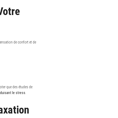
Votre
sensation de confort et de
noter que des études de
duisant le stress
.
axation