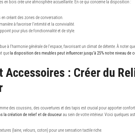
bles en bois crée une atmosphère accueillante. En ce qui concerne la disposition :
 en créant des zones de conversation.
anière à favoriser l’intimité et la convivialité.
appoint pour plus de fonctionnalité et de style.
bue à l’harmonie générale de l’espace, favorisant un climat de détente. À noter q
ent que
la disposition des meubles peut influencer jusqu’à 25% notre niveau de 
t Accessoires : Créer du Rel
r
omme des coussins, des couvertures et des tapis est crucial pour apporter confort
s la création de relief et de douceur
au sein de votre intérieur. Voici quelques as
extures (laine, velours, coton) pour une sensation tactile riche.