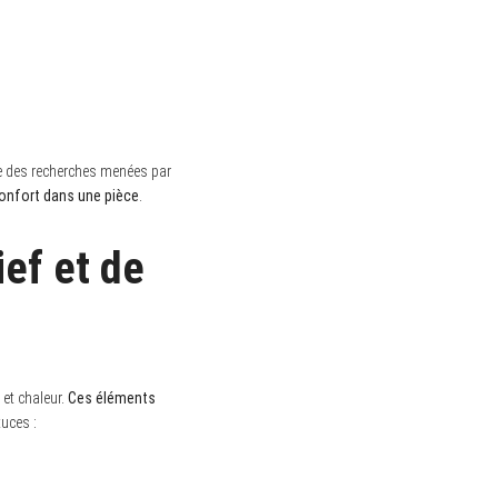
ue des recherches menées par
confort dans une pièce
.
ief et de
 et chaleur.
Ces éléments
tuces :