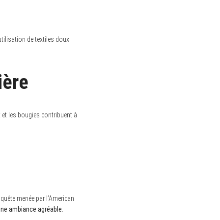
utilisation de textiles doux
ière
et les bougies contribuent à
nquête menée par l’American
d’une ambiance agréable
.