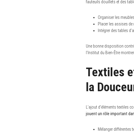
fauteuils douillets et des ta
Organiser les meubles
Placer les assises de m
S
Intégrer des tables d’
e
a
r
Une bonne disposition contri
c
l’Institut du Bien-Être montr
h
f
o
r
Textiles e
:
la Douceu
L’ajout d’éléments textiles c
jouent un rôle important dan
Mélanger différentes t