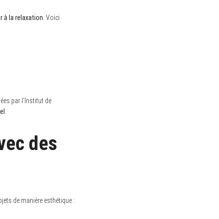
 à la relaxation
. Voici
es par l’Institut de
el
.
vec des
jets de manière esthétique :