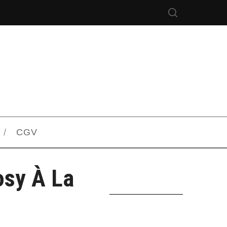
CGV
osy À La