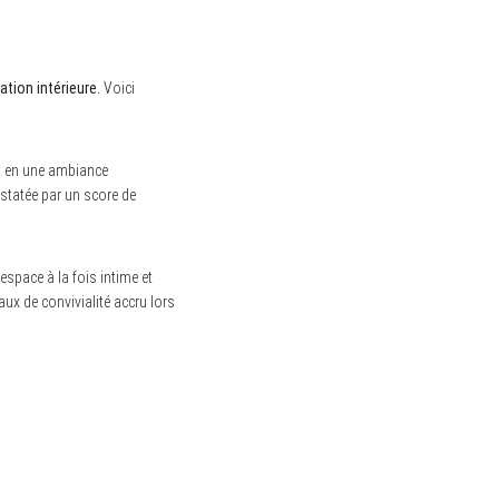
tion intérieure.
Voici
nt en une ambiance
nstatée par un score de
espace à la fois intime et
ux de convivialité accru lors