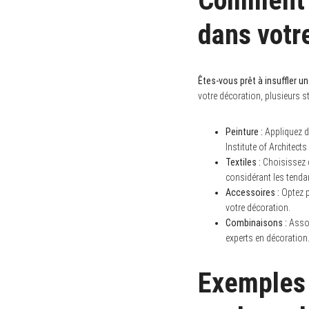
Comment i
S
e
dans votr
a
r
c
h
f
Êtes-vous prêt à insuffler u
o
r
votre décoration, plusieurs s
:
Peinture :
Appliquez de
Institute of Architect
Textiles :
Choisissez d
considérant les tenda
Accessoires :
Optez p
votre décoration.
Combinaisons :
Assoc
experts en décoration
Exemples 