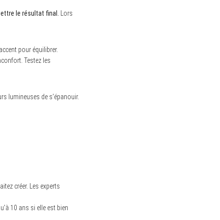
tre le résultat final.
Lors
accent pour équilibrer.
nconfort. Testez les
eurs lumineuses de s’épanouir.
s
itez créer. Les experts
u’à 10 ans si elle est bien