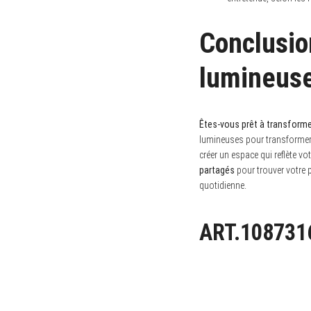
Conclusio
lumineus
Êtes-vous prêt à transformer
lumineuses pour transformer v
créer un espace qui reflète vo
partagés
pour trouver votre p
quotidienne.
ART.108731