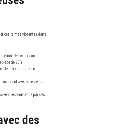
euses
er ces teintes vibrantes dans
Une étude de l’American
ne pièce de 20%.
r de la luminosité, en
rmonisent avec le reste de
 souvent recommandé par des
 avec des