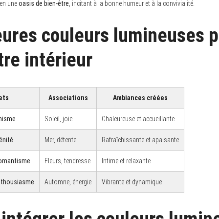
 en une
oasis de bien-être
, incitant à la bonne humeur et à la convivialité.
eures couleurs lumineuses 
re intérieur
ets
Associations
Ambiances créées
imisme
Soleil, joie
Chaleureuse et accueillante
énité
Mer, détente
Rafraîchissante et apaisante
romantisme
Fleurs, tendresse
Intime et relaxante
enthousiasme
Automne, énergie
Vibrante et dynamique