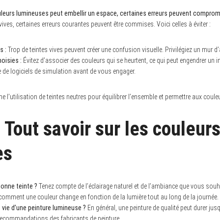
ouleurs lumineuses peut embellir un espace, certaines erreurs peuvent compromet
s vives, certaines erreurs courantes peuvent être commises. Voici celles à éviter :
s :
Trop de teintes vives peuvent créer une confusion visuelle. Privilégiez un mur d’
oisies :
Évitez d’associer des couleurs qui se heurtent, ce qui peut engendrer un i
 de logiciels de simulation avant de vous engager.
 l’utilisation de teintes neutres pour équilibrer l’ensemble et permettre aux coul
 Tout savoir sur les couleur
es
onne teinte ?
Tenez compte de l’éclairage naturel et de l’ambiance que vous souha
comment une couleur change en fonction de la lumière tout au long de la journée.
e vie d’une peinture lumineuse ?
En général, une peinture de qualité peut durer jusq
 recommandations des fabricants de peinture.