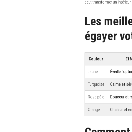
peut transformer un intérieur
Les meill
égayer vot
Couleur
Eff
Jaune
Éveille l’opt
Turquoise
Calme et sér
Rose pâle
Douceur et 
Orange
Chaleur et 