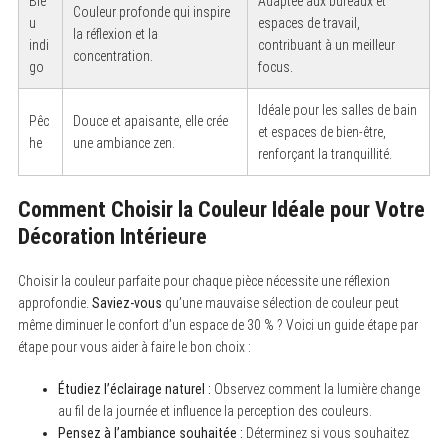
Ble
Adaptée aux bureaux et
Couleur profonde qui inspire
u
espaces de travail,
la réflexion et la
indi
contribuant à un meilleur
concentration.
go
focus.
Idéale pour les salles de bain
Pêc
Douce et apaisante, elle crée
et espaces de bien-être,
he
une ambiance zen.
renforçant la tranquillité.
Comment Choisir la Couleur Idéale pour Votre
S
Décoration Intérieure
e
a
r
Choisir la couleur parfaite pour chaque pièce nécessite une réflexion
c
approfondie.
Saviez-vous
qu’une mauvaise sélection de couleur peut
h
f
même diminuer le confort d’un espace de 30 % ? Voici un guide étape par
o
étape pour vous aider à faire le bon choix :
r
:
Étudiez l’éclairage naturel :
Observez comment la lumière change
au fil de la journée et influence la perception des couleurs.
Pensez à l’ambiance souhaitée :
Déterminez si vous souhaitez