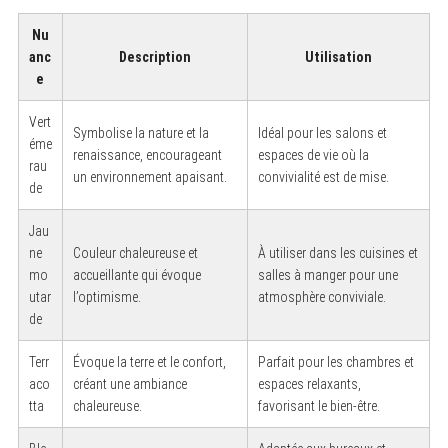
Nu
anc
Description
Utilisation
e
Vert
Symbolise la nature et la
Idéal pour les salons et
éme
renaissance, encourageant
espaces de vie où la
rau
un environnement apaisant.
convivialité est de mise.
de
Jau
ne
Couleur chaleureuse et
À utiliser dans les cuisines et
mo
accueillante qui évoque
salles à manger pour une
utar
l’optimisme.
atmosphère conviviale.
de
Terr
Évoque la terre et le confort,
Parfait pour les chambres et
aco
créant une ambiance
espaces relaxants,
tta
chaleureuse.
favorisant le bien-être.