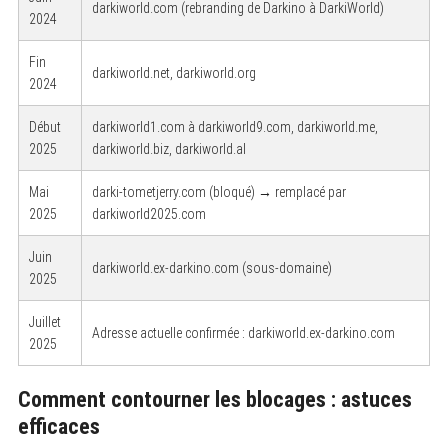
darkiworld.com (rebranding de Darkino à DarkiWorld)
2024
Fin
darkiworld.net, darkiworld.org
2024
Début
darkiworld1.com à darkiworld9.com, darkiworld.me,
2025
darkiworld.biz, darkiworld.al
Mai
darki-tometjerry.com (bloqué) → remplacé par
2025
darkiworld2025.com
Juin
darkiworld.ex-darkino.com (sous-domaine)
2025
Juillet
Adresse actuelle confirmée : darkiworld.ex-darkino.com
2025
Comment contourner les blocages : astuces
efficaces