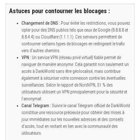
Astuces pour contourner les blocages :
Changement de DNS :
Pour éviter les restrictions, vous pouvez
opter pour des DNS publics tels que ceux de Google (8.8.8.8 et
8.8.4.4) ou Cloudflare (1.1.1.1). Ces serveurs permettent de
contourner certains types de blocages en redirigeant le trafic
vers d’autres chemins.
VPN :
Un service VPN (réseau privé virtuel) fiable permet de
naviguer de manière anonyme. Cela garantit non seulement un
accès à DarkiWorld sans être géolocalisé, mais contribue
également à sécuriser votre connexion contre les éventuelles
surveillances. Selon le rapport de NordVPN, 51 % des
utilisateurs utilisent un VPN principalement pour la sécurité et
l’anonymat.
Canal Telegram :
Suivre le canal Telegram officiel de DarkiWorld
constitue une ressource précieuse pour obtenir des mises à
jour immédiates sur les nouvelles adresses et des conseils
d’accès, tout en restant en lien avec la communauté des
utilisateurs.
S