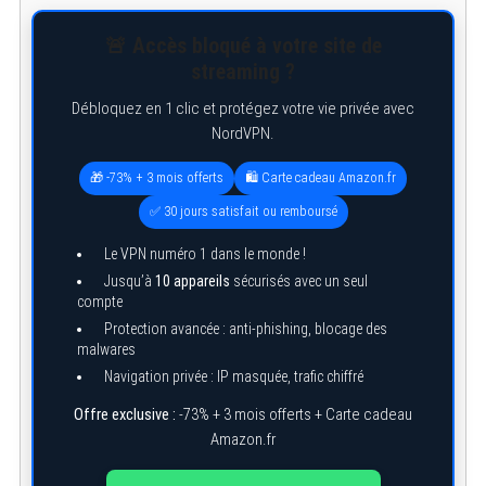
e
a
r
🚨 Accès bloqué à votre site de
c
streaming ?
h
f
o
Débloquez en 1 clic et protégez votre vie privée avec
r
NordVPN.
:
🎁 -73% + 3 mois offerts
🛍️ Carte cadeau Amazon.fr
✅ 30 jours satisfait ou remboursé
Le VPN numéro 1 dans le monde !
Jusqu’à
10 appareils
sécurisés avec un seul
compte
Protection avancée : anti-phishing, blocage des
malwares
Navigation privée : IP masquée, trafic chiffré
Offre exclusive :
-73% + 3 mois offerts + Carte cadeau
Amazon.fr