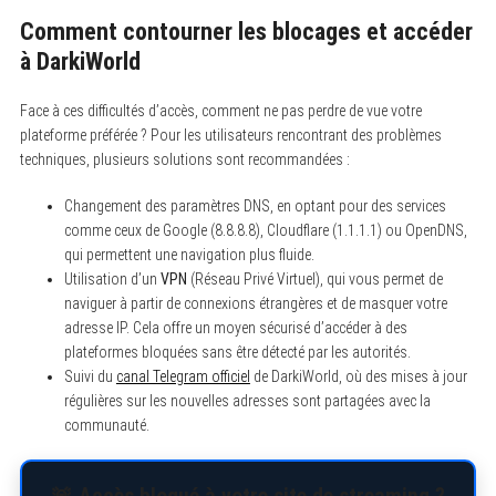
Comment contourner les blocages et accéder
à DarkiWorld
Face à ces difficultés d’accès, comment ne pas perdre de vue votre
plateforme préférée ? Pour les utilisateurs rencontrant des problèmes
techniques, plusieurs solutions sont recommandées :
Changement des paramètres DNS, en optant pour des services
comme ceux de Google (8.8.8.8), Cloudflare (1.1.1.1) ou OpenDNS,
qui permettent une navigation plus fluide.
Utilisation d’un
VPN
(Réseau Privé Virtuel), qui vous permet de
naviguer à partir de connexions étrangères et de masquer votre
adresse IP. Cela offre un moyen sécurisé d’accéder à des
plateformes bloquées sans être détecté par les autorités.
Suivi du
canal Telegram officiel
de DarkiWorld, où des mises à jour
régulières sur les nouvelles adresses sont partagées avec la
communauté.
S
e
a