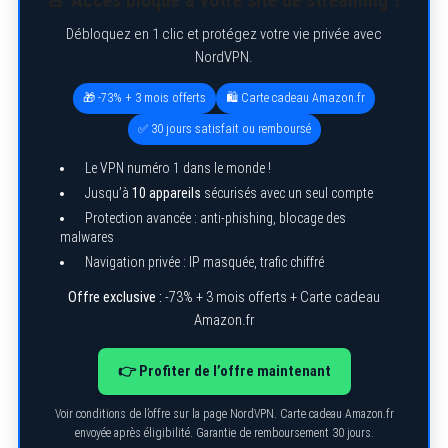
🚨 Accès bloqué à votre site de streaming ?
r
c
Débloquez en 1 clic et protégez votre vie privée avec
h
NordVPN.
f
o
r
🎁 -73% + 3 mois offerts
🛍️ Carte cadeau Amazon.fr
:
✅ 30 jours satisfait ou remboursé
Le VPN numéro 1 dans le monde !
Jusqu’à
10 appareils
sécurisés avec un seul compte
Protection avancée : anti-phishing, blocage des
malwares
Navigation privée : IP masquée, trafic chiffré
Offre exclusive :
-73% + 3 mois offerts + Carte cadeau
Amazon.fr
👉 Profiter de l’offre maintenant
Voir conditions de l’offre sur la page NordVPN. Carte cadeau Amazon.fr
envoyée après éligibilité. Garantie de remboursement 30 jours.