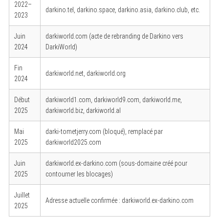
2022–
darkino.tel, darkino.space, darkino.asia, darkino.club, etc.
2023
Juin
darkiworld.com (acte de rebranding de Darkino vers
2024
DarkiWorld)
Fin
darkiworld.net, darkiworld.org
2024
Début
darkiworld1.com, darkiworld9.com, darkiworld.me,
2025
darkiworld.biz, darkiworld.al
Mai
darki-tometjerry.com (bloqué), remplacé par
2025
darkiworld2025.com
Juin
darkiworld.ex-darkino.com (sous-domaine créé pour
2025
contourner les blocages)
Juillet
Adresse actuelle confirmée : darkiworld.ex-darkino.com
2025