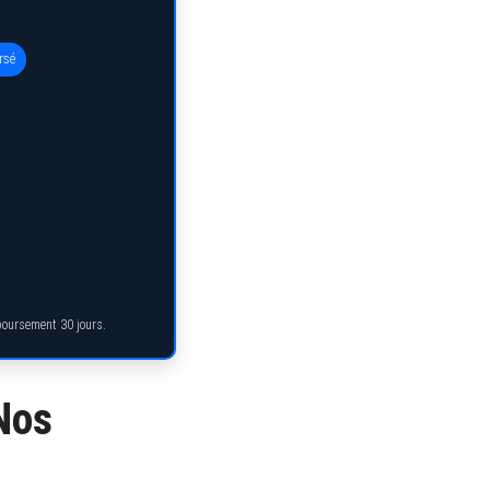
rsé
mboursement 30 jours.
Nos