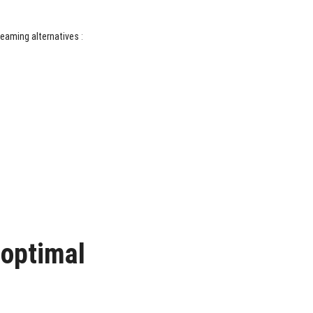
reaming alternatives
:
 optimal