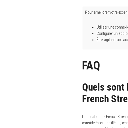
Pour améliorer votre expérie
Utiliser une connexi
Configurer un adbloc
Être vigilant face au
FAQ
Quels sont l
French Str
L’utilisation de French Strea
considéré comme illégal, ce q