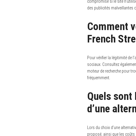
compromise si le site n’utili
des publicités malveillantes 
Comment vér
French Str
Pour vérifier la légitimité d
sociaux. Consultez également d
moteur de recherche pour trou
fréquemment.
Quels sont 
d’une alter
Lors du choix d’une alternativ
proposé, ainsi que les coûts