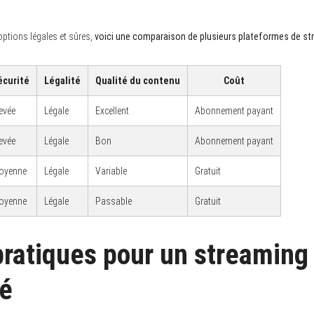
options légales et sûres,
voici une comparaison de plusieurs plateformes de st
écurité
Légalité
Qualité du contenu
Coût
evée
Légale
Excellent
Abonnement payant
evée
Légale
Bon
Abonnement payant
oyenne
Légale
Variable
Gratuit
oyenne
Légale
Passable
Gratuit
pratiques pour un streaming
sé