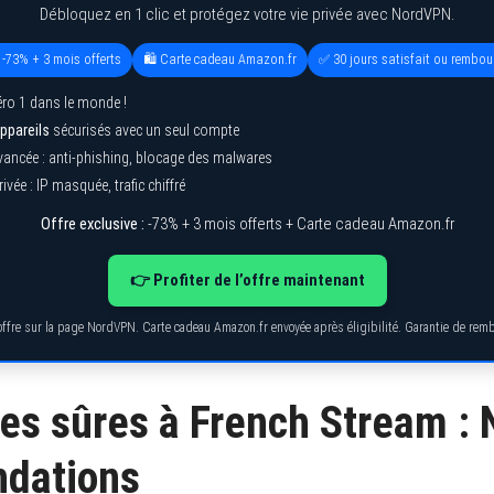
Débloquez en 1 clic et protégez votre vie privée avec NordVPN.
 -73% + 3 mois offerts
🛍️ Carte cadeau Amazon.fr
✅ 30 jours satisfait ou rembou
ro 1 dans le monde !
ppareils
sécurisés avec un seul compte
vancée : anti-phishing, blocage des malwares
ivée : IP masquée, trafic chiffré
Offre exclusive :
-73% + 3 mois offerts + Carte cadeau Amazon.fr
👉 Profiter de l’offre maintenant
’offre sur la page NordVPN. Carte cadeau Amazon.fr envoyée après éligibilité. Garantie de re
ves sûres à French Stream : 
dations