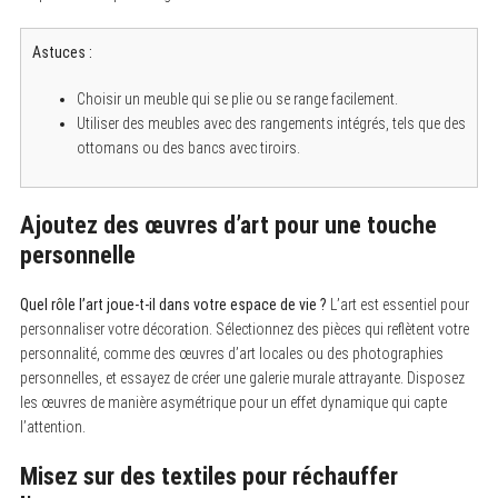
Astuces :
Choisir un meuble qui se plie ou se range facilement.
Utiliser des meubles avec des rangements intégrés, tels que des
ottomans ou des bancs avec tiroirs.
Ajoutez des œuvres d’art pour une touche
personnelle
S
e
a
Quel rôle l’art joue-t-il dans votre espace de vie ?
L’art est essentiel pour
r
personnaliser votre décoration. Sélectionnez des pièces qui reflètent votre
c
h
personnalité, comme des œuvres d’art locales ou des photographies
f
personnelles, et essayez de créer une galerie murale attrayante. Disposez
o
les œuvres de manière asymétrique pour un effet dynamique qui capte
r
:
l’attention.
Misez sur des textiles pour réchauffer