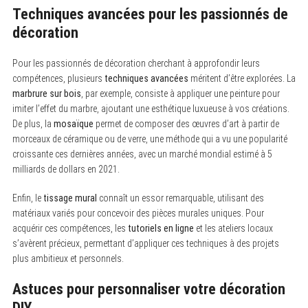
S
Techniques avancées pour les passionnés de
e
décoration
a
r
c
Pour les passionnés de décoration cherchant à approfondir leurs
h
f
compétences, plusieurs
techniques avancées
méritent d’être explorées. La
o
marbrure sur bois
, par exemple, consiste à appliquer une peinture pour
r
imiter l’effet du marbre, ajoutant une esthétique luxueuse à vos créations.
:
De plus, la
mosaïque
permet de composer des œuvres d’art à partir de
morceaux de céramique ou de verre, une méthode qui a vu une popularité
croissante ces dernières années, avec un marché mondial estimé à 5
milliards de dollars en 2021.
Enfin, le
tissage mural
connaît un essor remarquable, utilisant des
matériaux variés pour concevoir des pièces murales uniques. Pour
acquérir ces compétences, les
tutoriels en ligne
et les ateliers locaux
s’avèrent précieux, permettant d’appliquer ces techniques à des projets
plus ambitieux et personnels.
Astuces pour personnaliser votre décoration
DIY