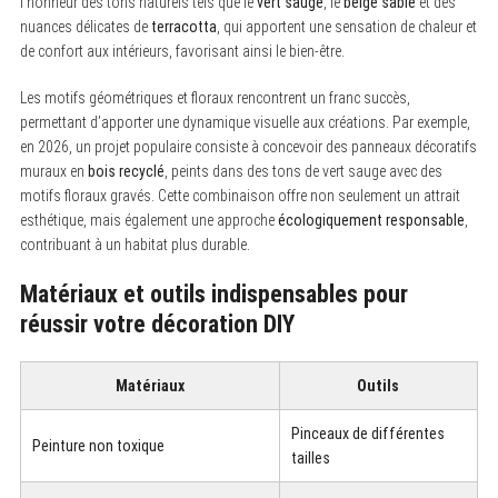
l’honneur des tons naturels tels que le
vert sauge
, le
beige sable
et des
nuances délicates de
terracotta
, qui apportent une sensation de chaleur et
de confort aux intérieurs, favorisant ainsi le bien-être.
Les motifs géométriques et floraux rencontrent un franc succès,
permettant d’apporter une dynamique visuelle aux créations. Par exemple,
en 2026, un projet populaire consiste à concevoir des panneaux décoratifs
muraux en
bois recyclé
, peints dans des tons de vert sauge avec des
motifs floraux gravés. Cette combinaison offre non seulement un attrait
esthétique, mais également une approche
écologiquement responsable
,
contribuant à un habitat plus durable.
Matériaux et outils indispensables pour
réussir votre décoration DIY
Matériaux
Outils
Pinceaux de différentes
Peinture non toxique
tailles