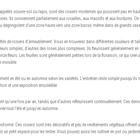
appelés couvre-sol ou tapis, sont des rosiers modernes qui poussent peu en haut
nes. Ils conviennent parfaitement aux rocailles, aux massifs et aux bordures. On p
qui dégringolent d’une zone haute vers une zone basse, même dans de grands vases
riétés de rosiers d’ameublement. Vous en trouverez dans différentes couleurs et tail
 fleurs simples, d’autres des roses plus complexes. Ils fleurissent généralement 
ze fleurs. Les feuilles sont généralement petites lors de la floraison, ce qui crée
 invisible.
ement en été ou en automne selon les variétés. L’entretien reste simple puisqu’ils n
tion et une exposition ensoleillée.
sent qu’une fois par an, tandis que d’autres refleurissent continuellement. Ces der
rée tout l’été et jusqu’en automne.
ansformé. Ces rosiers sont très décoratifs et peu de revêtements végétaux offrent
z un petit espace pour les tester. Vous pouvez aussi les cultiver en pot ou jardin