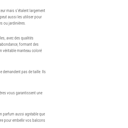
eur mais s’étalent largement
eut aussi les utiliser pour
 ou jardinières.
les, avec des qualités
en abondance, formant des
 un véritable manteau coloré
e demandent pas de taille. Ils
nières vous garantissent une
 un parfum aussi agréable que
ière pour embellir vos balcons