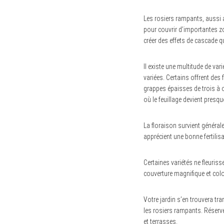
Les rosiers rampants, aussi 
pour couvrir d’importantes zo
créer des effets de cascade 
Il existe une multitude de va
variées. Certains offrent des
grappes épaisses de trois à on
où le feuillage devient presque
La floraison survient général
apprécient une bonne fertilisa
S
e
a
Certaines variétés ne fleuris
r
couverture magnifique et colo
c
h
f
o
Votre jardin s’en trouvera tr
r
les rosiers rampants. Réserve
:
et terrasses.