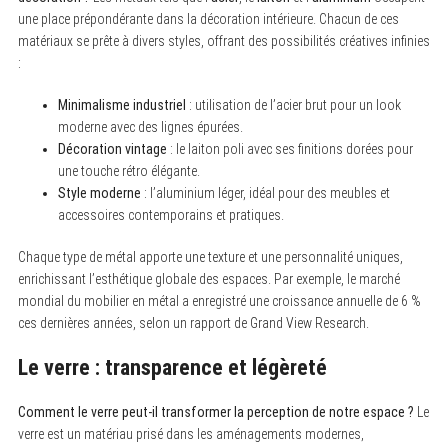
une place prépondérante dans la décoration intérieure. Chacun de ces
matériaux se prête à divers styles, offrant des possibilités créatives infinies
:
Minimalisme industriel
: utilisation de l’acier brut pour un look
moderne avec des lignes épurées.
Décoration vintage
: le laiton poli avec ses finitions dorées pour
S
une touche rétro élégante.
e
a
Style moderne
: l’aluminium léger, idéal pour des meubles et
r
accessoires contemporains et pratiques.
c
h
f
Chaque type de métal apporte une texture et une personnalité uniques,
o
enrichissant l’esthétique globale des espaces. Par exemple, le marché
r
:
mondial du mobilier en métal a enregistré une croissance annuelle de 6 %
ces dernières années, selon un rapport de Grand View Research.
Le verre : transparence et légèreté
Comment le verre peut-il transformer la perception de notre espace ?
Le
verre est un matériau prisé dans les aménagements modernes,