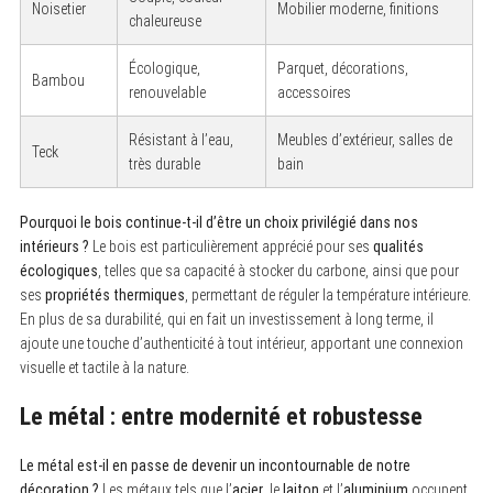
Noisetier
Mobilier moderne, finitions
chaleureuse
Écologique,
Parquet, décorations,
Bambou
renouvelable
accessoires
Résistant à l’eau,
Meubles d’extérieur, salles de
Teck
très durable
bain
Pourquoi le bois continue-t-il d’être un choix privilégié dans nos
intérieurs ?
Le bois est particulièrement apprécié pour ses
qualités
écologiques
, telles que sa capacité à stocker du carbone, ainsi que pour
ses
propriétés thermiques
, permettant de réguler la température intérieure.
En plus de sa durabilité, qui en fait un investissement à long terme, il
ajoute une touche d’authenticité à tout intérieur, apportant une connexion
visuelle et tactile à la nature.
Le métal : entre modernité et robustesse
Le métal est-il en passe de devenir un incontournable de notre
décoration ?
Les métaux tels que l’
acier
, le
laiton
et l’
aluminium
occupent