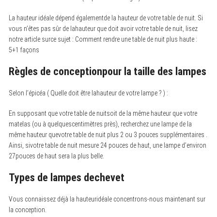
La hauteur idéale dépend égalementde la hauteur de votre table de nuit. Si
vous n’êtes pas sûr de lahauteur que doit avoir votre table de nuit, lisez
S
e
notre article surce sujet : Comment rendre une table de nuit plus haute :
a
5+1 façons
r
c
h
Règles de conceptionpour la taille des lampes
f
o
r
Selon l’épicéa ( Quelle doit être lahauteur de votre lampe ? ) :
:
En supposant que votre table de nuitsoit de la même hauteur que votre
matelas (ou à quelquescentimètres près), recherchez une lampe de la
même hauteur quevotre table de nuit plus 2 ou 3 pouces supplémentaires .
Ainsi, sivotre table de nuit mesure 24 pouces de haut, une lampe d’environ
27pouces de haut sera la plus belle.
Types de lampes dechevet
Vous connaissez déjà la hauteuridéale concentrons-nous maintenant sur
la conception.