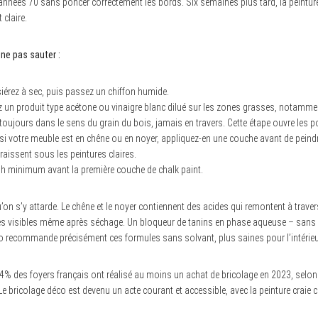
nnées 70 sans poncer correctement les bords. Six semaines plus tard, la peinture
 claire.
ne pas sauter :
érez à sec, puis passez un chiffon humide.
z un produit type acétone ou vinaigre blanc dilué sur les zones grasses, notammen
toujours dans le sens du grain du bois, jamais en travers. Cette étape ouvre les p
si votre meuble est en chêne ou en noyer, appliquez-en une couche avant de peind
aissent sous les peintures claires.
h minimum avant la première couche de chalk paint.
’on s’y attarde. Le chêne et le noyer contiennent des acides qui remontent à traver
es visibles même après séchage. Un bloqueur de tanins en phase aqueuse – sans 
o recommande précisément ces formules sans solvant, plus saines pour l’intérieu
: 84% des foyers français ont réalisé au moins un achat de bricolage en 2023, sel
Le bricolage déco est devenu un acte courant et accessible, avec la peinture craie