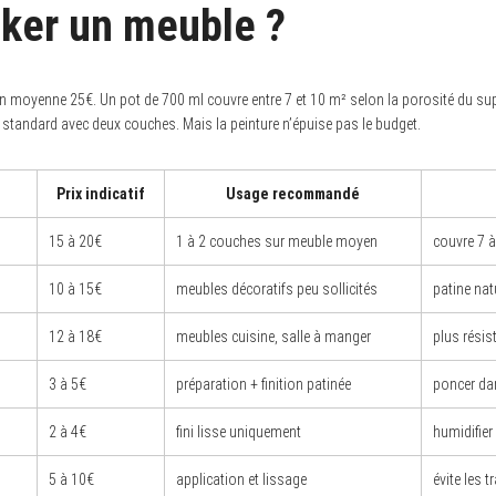
oker un meuble ?
e en moyenne 25€. Un pot de 700 ml couvre entre 7 et 10 m² selon la porosité du s
tandard avec deux couches. Mais la peinture n’épuise pas le budget.
Prix indicatif
Usage recommandé
15 à 20€
1 à 2 couches sur meuble moyen
couvre 7 
10 à 15€
meubles décoratifs peu sollicités
patine nat
12 à 18€
meubles cuisine, salle à manger
plus résis
3 à 5€
préparation + finition patinée
poncer dan
2 à 4€
fini lisse uniquement
humidifier
5 à 10€
application et lissage
évite les t