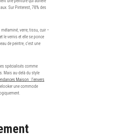
ement une peinture qui adhère
iaux. Sur Pinterest, 78% des
 mélaminé, verre, tissu, cuir –
 le vernis et elle se ponce
eau de peintre, c’est une
sites spécialisés comme
s. Mais au-delà du style
endances Maison : l’envers
. Relooker une commode
logiquement.
llement