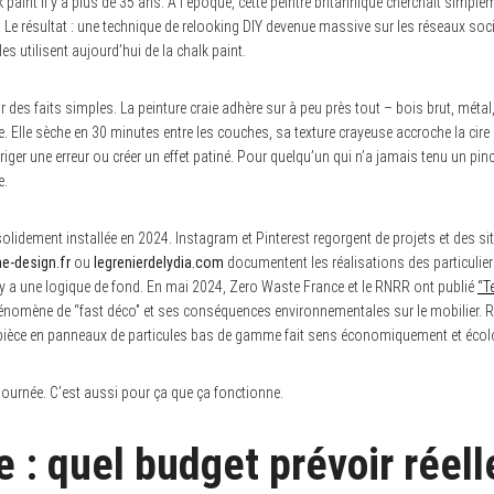
 paint il y a plus de 35 ans. À l’époque, cette peintre britannique cherchait simpl
 Le résultat : une technique de relooking DIY devenue massive sur les réseaux soc
s utilisent aujourd’hui de la chalk paint.
r des faits simples. La peinture craie adhère sur à peu près tout – bois brut, métal,
 Elle sèche en 30 minutes entre les couches, sa texture crayeuse accroche la cire et
iger une erreur ou créer un effet patiné. Pour quelqu’un qui n’a jamais tenu un pinc
e.
solidement installée en 2024. Instagram et Pinterest regorgent de projets et des 
e-design.fr
ou
legrenierdelydia.com
documentent les réalisations des particulier
y a une logique de fond. En mai 2024, Zero Waste France et le RNRR ont publié
“T
 phénomène de “fast déco” et ses conséquences environnementales sur le mobilier
e pièce en panneaux de particules bas de gamme fait sens économiquement et éco
 journée. C’est aussi pour ça que ça fonctionne.
re : quel budget prévoir rée