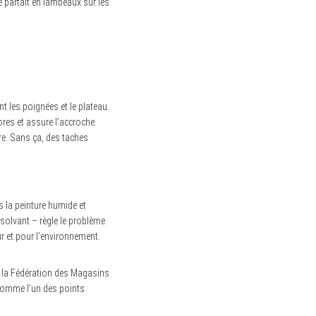
 partait en lambeaux sur les
t les poignées et le plateau.
ores et assure l’accroche.
re. Sans ça, des taches
s la peinture humide et
solvant – règle le problème
r et pour l’environnement.
on la Fédération des Magasins
 comme l’un des points