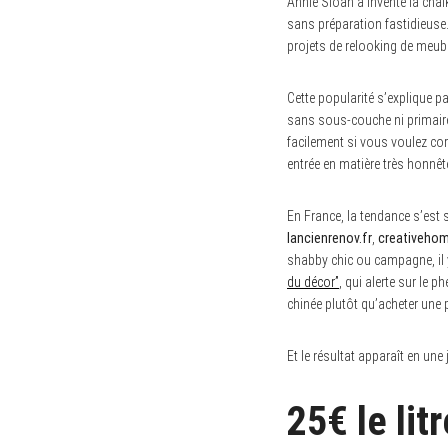
Annie Sloan a inventé la chalk
sans préparation fastidieuse.
projets de relooking de meuble
Cette popularité s’explique pa
sans sous-couche ni primaire.
facilement si vous voulez corr
entrée en matière très honnêt
En France, la tendance s’est 
lancienrenov.fr
,
creativehom
shabby chic ou campagne, il 
du décor”
, qui alerte sur le
chinée plutôt qu’acheter un
Et le résultat apparaît en une
25€ le lit