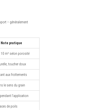
upport – généralement
Note pratique
à 10 m² selon porosité
urelle, toucher doux
tant aux frottements
s le sens du grain
 pendant l’application
races de poils