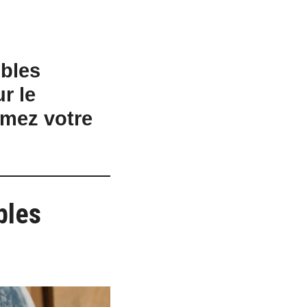
ubles
r le
rmez votre
bles