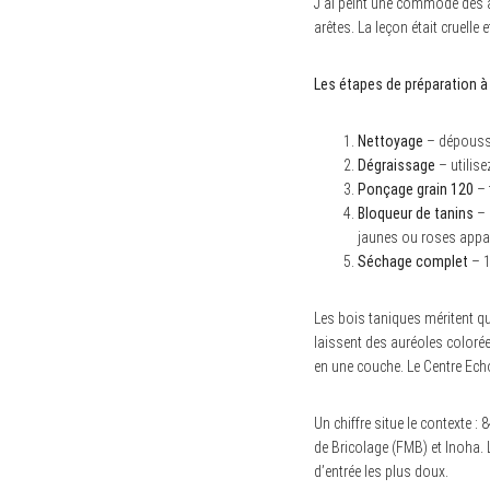
J’ai peint une commode des a
arêtes. La leçon était cruelle et
Les étapes de préparation à 
Nettoyage
– dépoussi
Dégraissage
– utilise
Ponçage grain 120
– 
Bloqueur de tanins
– 
jaunes ou roses appar
Séchage complet
– 1
Les bois taniques méritent qu
laissent des auréoles coloré
en une couche. Le Centre Ech
Un chiffre situe le contexte 
de Bricolage (FMB) et Inoha. 
d’entrée les plus doux.