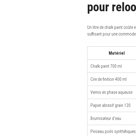
pour relo
Un litre de chalk paint coût
S
suffisant pour une commode s
e
a
r
c
Matériel
h
f
o
Chalk paint 700 ml
r
:
Cire de finition 400 ml
Vernis en phase aqueuse
Papier abrasif grain 120
Brumisateur d’eau
Pinceau poils synthétiques