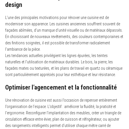
design
L’une des principales motivations pour rénover une cuisine est de
moderniser son apparence. Les cuisines anciennes souffrent souvent de
façades abîmées, d’un manque d’unité visuelle ou de matériaux dépassés.
En choisissant de nouveaux revêtements, des couleurs contemporaines et
des finitions soignées, il est possible de transformer radicalement
l’ambiance de la pièce.
Les tendances actuelles privilégient les lignes épurées, les teintes
naturelles et l’utilisation de matériaux durables. Le bois, la pierre, les
façades mates ou texturées, et les plans de travail en quartz ou céramique
sont particulièrement appréciés pour leur esthétique et leur résistance.
Optimiser l’agencement et la fonctionnalité
S
Une rénovation de cuisine est aussi l’occasion de repenser entièrement
e
a
l’organisation de l’espace. L’objectif : améliorer la fluidité, la praticité et
r
l’ergonomie. Reconfigurer l’implantation des meubles, créer un triangle de
c
circulation efficace entre évier, plan de cuisson et réfrigérateur, ou ajouter
h
f
des rangements intelligents permet d’utiliser chaque mètre carré de
o