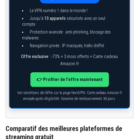
Le VPN numéro 1 dans le monde !
Jusqu’à
10 appareils
sécurisés avec un seul
compte
Protection avancée : anti-phishing, blocage des
malwares
Navigation privée : IP masquée, trafic chiffré
Offre exclusive :
-73% + 3 mois offerts + Carte cadeau
Amazon.fr
👉 Profiter de l’offre maintenant
Voir conditions de l’offre sur la page NordVPN. Carte cadeau Amazon.fr
envoyée après éligibilité. Garantie de remboursement 30 jours.
Comparatif des meilleures plateformes de
streaming gratuit