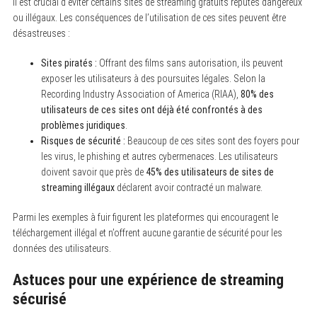
Il est crucial d’éviter certains sites de streaming gratuits réputés dangereux
ou illégaux. Les conséquences de l’utilisation de ces sites peuvent être
désastreuses :
Sites piratés :
Offrant des films sans autorisation, ils peuvent
exposer les utilisateurs à des poursuites légales. Selon la
Recording Industry Association of America (RIAA),
80% des
utilisateurs de ces sites ont déjà été confrontés à des
problèmes juridiques
.
Risques de sécurité :
Beaucoup de ces sites sont des foyers pour
les virus, le phishing et autres cybermenaces. Les utilisateurs
doivent savoir que près de
45% des utilisateurs de sites de
streaming illégaux
déclarent avoir contracté un malware.
Parmi les exemples à fuir figurent les plateformes qui encouragent le
téléchargement illégal et n’offrent aucune garantie de sécurité pour les
données des utilisateurs.
S
e
Astuces pour une expérience de streaming
a
sécurisé
r
c
h