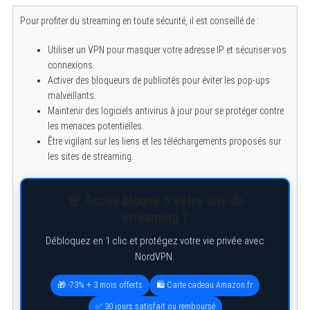
f
Pour profiter du streaming en toute sécurité, il est conseillé de :
o
r
:
Utiliser un VPN pour masquer votre adresse IP et sécuriser vos
connexions.
Activer des bloqueurs de publicités pour éviter les pop-ups
malveillants.
Maintenir des logiciels antivirus à jour pour se protéger contre
les menaces potentielles.
Être vigilant sur les liens et les téléchargements proposés sur
les sites de streaming.
🚨 Accès bloqué à votre site de
streaming ?
Débloquez en 1 clic et protégez votre vie privée avec
NordVPN.
🎁 -73% + 3 mois offerts
🛍️ Carte cadeau Amazon.fr
✅ 30 jours satisfait ou remboursé