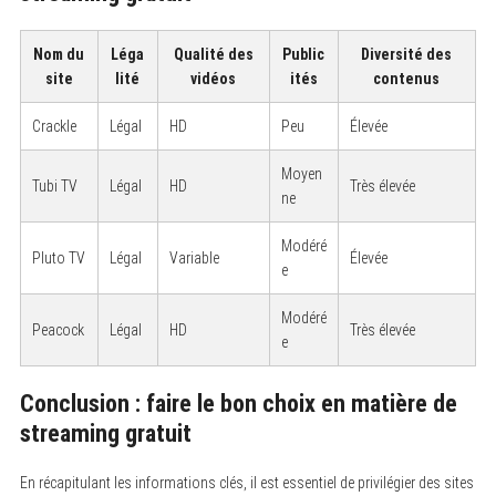
Nom du
Léga
Qualité des
Public
Diversité des
site
lité
vidéos
ités
contenus
Crackle
Légal
HD
Peu
Élevée
Moyen
Tubi TV
Légal
HD
Très élevée
ne
Modéré
Pluto TV
Légal
Variable
Élevée
e
Modéré
Peacock
Légal
HD
Très élevée
e
Conclusion : faire le bon choix en matière de
streaming gratuit
En récapitulant les informations clés, il est essentiel de privilégier des sites