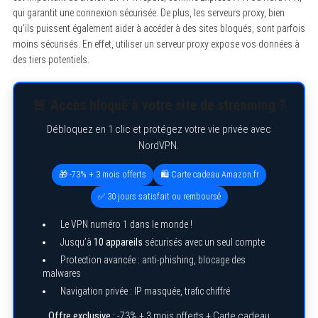
qui garantit une connexion sécurisée. De plus, les serveurs proxy, bien
qu’ils puissent également aider à accéder à des sites bloqués, sont parfois
moins sécurisés. En effet, utiliser un serveur proxy expose vos données à
des tiers potentiels.
🚨 Accès bloqué à votre site de streaming ?
Débloquez en 1 clic et protégez votre vie privée avec
NordVPN.
🎁 -73% + 3 mois offerts
🛍️ Carte cadeau Amazon.fr
✅ 30 jours satisfait ou remboursé
Le VPN numéro 1 dans le monde !
Jusqu’à
10 appareils
sécurisés avec un seul compte
Protection avancée : anti-phishing, blocage des
malwares
Navigation privée : IP masquée, trafic chiffré
Offre exclusive :
-73% + 3 mois offerts + Carte cadeau