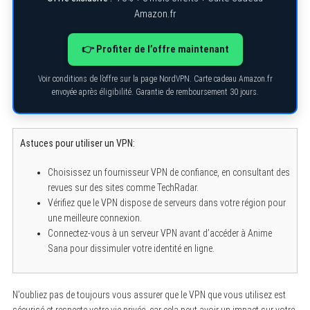
Amazon.fr
👉 Profiter de l’offre maintenant
Voir conditions de l’offre sur la page NordVPN. Carte cadeau Amazon.fr
envoyée après éligibilité. Garantie de remboursement 30 jours.
Astuces pour utiliser un VPN:
Choisissez un fournisseur VPN de confiance, en consultant des
revues sur des sites comme TechRadar.
Vérifiez que le VPN dispose de serveurs dans votre région pour
une meilleure connexion.
Connectez-vous à un serveur VPN avant d’accéder à Anime
Sana pour dissimuler votre identité en ligne.
S
e
a
r
N’oubliez pas de toujours vous assurer que le VPN que vous utilisez est
c
sécurisé et respecte votre vie privée, car cela peut avoir un impact sur votre