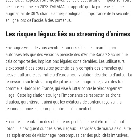
h
f
sécurité en ligne. En 2023, l’AKAMAI a rapporté que la piraterie en ligne
o
augmentait de 30 % chaque année, soulignant l’importance de la sécurité
r
en ligne lors de l’accès à des contenus.
:
Les risques légaux liés au streaming d’animes
Envisagez-vous de vous aventurer sur des sites de streaming non
autorisés tels que des versions précédentes d’Anime Sana ? Sachez que
cela comporte des implications légales considérables. Les utilisateurs
s’exposent à des poursuites potentielles, y compris des amendes qui
peuvent atteindre des milliers d’euros pour violation des droits d’auteur. La
répression sur le streaming illégal ne cesse d’augmenter, avec des lois
comme la Hadopi en France, qui vise à lutter contre le téléchargement
illegal. Cette législation souligne l’importance de respecter les droits
d’auteur, garantissant ainsi que les créateurs de contenu reçoivent la
reconnaissance et la compensation qu’ils méritent.
En outre, la réputation des utilisateurs peut également être mise à mal
lorsqu’ils naviguent sur des sites illégaux. Les vidéos de mauvaise qualité,
les expériences de visionnage interrompues par des publicités intrusives,