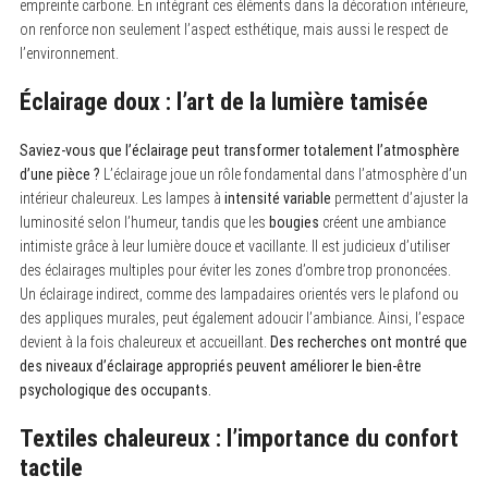
empreinte carbone. En intégrant ces éléments dans la décoration intérieure,
on renforce non seulement l’aspect esthétique, mais aussi le respect de
l’environnement.
Éclairage doux : l’art de la lumière tamisée
Saviez-vous que l’éclairage peut transformer totalement l’atmosphère
d’une pièce ?
L’éclairage joue un rôle fondamental dans l’atmosphère d’un
intérieur chaleureux. Les lampes à
intensité variable
permettent d’ajuster la
luminosité selon l’humeur, tandis que les
bougies
créent une ambiance
intimiste grâce à leur lumière douce et vacillante. Il est judicieux d’utiliser
des éclairages multiples pour éviter les zones d’ombre trop prononcées.
Un éclairage indirect, comme des lampadaires orientés vers le plafond ou
des appliques murales, peut également adoucir l’ambiance. Ainsi, l’espace
devient à la fois chaleureux et accueillant.
Des recherches ont montré que
S
des niveaux d’éclairage appropriés peuvent améliorer le bien-être
e
a
psychologique des occupants.
r
c
Textiles chaleureux : l’importance du confort
h
f
tactile
o