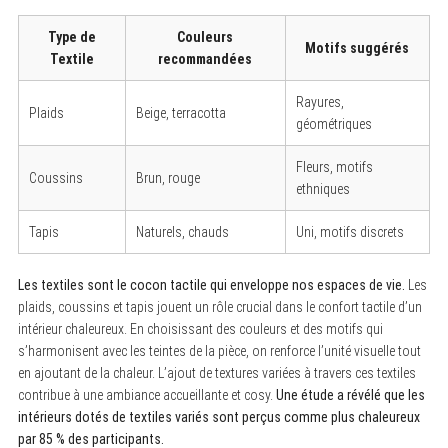
r
:
Type de
Couleurs
Motifs suggérés
Textile
recommandées
Rayures,
Plaids
Beige, terracotta
géométriques
Fleurs, motifs
Coussins
Brun, rouge
ethniques
Tapis
Naturels, chauds
Uni, motifs discrets
Les textiles sont le cocon tactile qui enveloppe nos espaces de vie.
Les
plaids, coussins et tapis jouent un rôle crucial dans le confort tactile d’un
intérieur chaleureux. En choisissant des couleurs et des motifs qui
s’harmonisent avec les teintes de la pièce, on renforce l’unité visuelle tout
en ajoutant de la chaleur. L’ajout de textures variées à travers ces textiles
contribue à une ambiance accueillante et cosy.
Une étude a révélé que les
intérieurs dotés de textiles variés sont perçus comme plus chaleureux
par 85 % des participants.