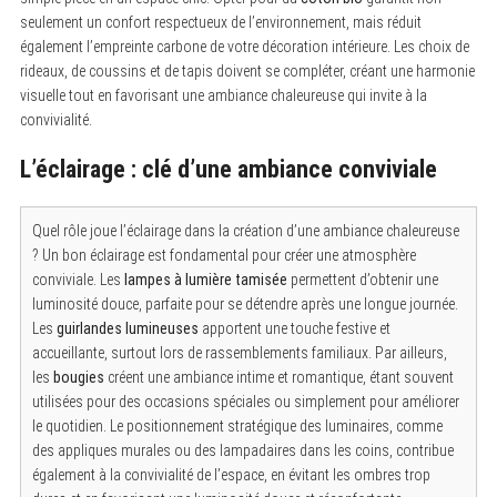
seulement un confort respectueux de l’environnement, mais réduit
également l’empreinte carbone de votre décoration intérieure. Les choix de
rideaux, de coussins et de tapis doivent se compléter, créant une harmonie
visuelle tout en favorisant une ambiance chaleureuse qui invite à la
convivialité.
S
e
L’éclairage : clé d’une ambiance conviviale
a
r
c
Quel rôle joue l’éclairage dans la création d’une ambiance chaleureuse
h
f
? Un bon éclairage est fondamental pour créer une atmosphère
o
conviviale. Les
lampes à lumière tamisée
permettent d’obtenir une
r
luminosité douce, parfaite pour se détendre après une longue journée.
:
Les
guirlandes lumineuses
apportent une touche festive et
accueillante, surtout lors de rassemblements familiaux. Par ailleurs,
les
bougies
créent une ambiance intime et romantique, étant souvent
utilisées pour des occasions spéciales ou simplement pour améliorer
le quotidien. Le positionnement stratégique des luminaires, comme
des appliques murales ou des lampadaires dans les coins, contribue
également à la convivialité de l’espace, en évitant les ombres trop