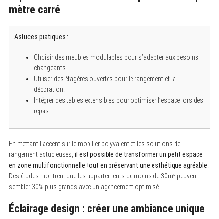
mètre carré
S
e
a
Astuces pratiques :
r
c
h
Choisir des meubles modulables pour s’adapter aux besoins
f
changeants.
o
Utiliser des étagères ouvertes pour le rangement et la
r
:
décoration.
Intégrer des tables extensibles pour optimiser l’espace lors des
repas.
En mettant l’accent sur le mobilier polyvalent et les solutions de
rangement astucieuses,
il est possible de transformer un petit espace
en zone multifonctionnelle tout en préservant une esthétique agréable
.
Des études montrent que les appartements de moins de 30m² peuvent
sembler 30% plus grands avec un agencement optimisé.
Éclairage design : créer une ambiance unique