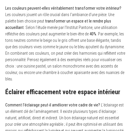
Les couleurs peuvent-elles véritablement transformer votre intérieur?
Les couleurs jouent un rôle crucial dans l’ambiance d’une pièce. Une
palette bien choisie peut
transformer un espace et le rendre plus
accueillant
. Selon l’étude menée par l’Institut Pantone, une utilisation
réfléchie des couleurs peut augmenter le bien-être de
40%
. Par exemple, les
tons neutres comme le beige ou le gris offrent une base élégante, tandis
que des couleurs vives comme le jaune ou le bleu ajoutent du dynamisme.
En combinant ces couleurs, on peut créer des harmonies qui reflètent votre
personnalité. Pensez également à des exemples réels pour visualiser ces
S
e
choix : une cuisine pastel, un salon monochrome avec des accents de
a
couleur, ou encore une chambre à coucher apaisante avec des nuances de
r
bleu.
c
h
f
Éclairer efficacement votre espace intérieur
o
r
:
Comment l’éclairage peut-il améliorer votre cadre de vie?
L’éclairage est
un élément clé de l’aménagement. Il existe plusieurs types d’éclairage :
naturel, artificiel, direct et indirect. Un bon éclairage naturel est essentiel
pour créer une atmosphère agréable ; il peut être optimisé en utilisant des
miroirs qui réfléchissent la lumière et qui peuvent augmenter la luminosité