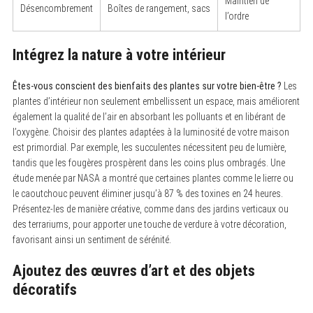
Maintien de
Désencombrement
Boîtes de rangement, sacs
l’ordre
Intégrez la nature à votre intérieur
S
e
Êtes-vous conscient des bienfaits des plantes sur votre bien-être ?
Les
a
plantes d’intérieur non seulement embellissent un espace, mais améliorent
r
également la qualité de l’air en absorbant les polluants et en libérant de
c
h
l’oxygène. Choisir des plantes adaptées à la luminosité de votre maison
f
est primordial. Par exemple, les succulentes nécessitent peu de lumière,
o
tandis que les fougères prospèrent dans les coins plus ombragés. Une
r
:
étude menée par NASA a montré que certaines plantes comme le lierre ou
le caoutchouc peuvent éliminer jusqu’à 87 % des toxines en 24 heures.
Présentez-les de manière créative, comme dans des jardins verticaux ou
des terrariums, pour apporter une touche de verdure à votre décoration,
favorisant ainsi un sentiment de sérénité.
Ajoutez des œuvres d’art et des objets
décoratifs