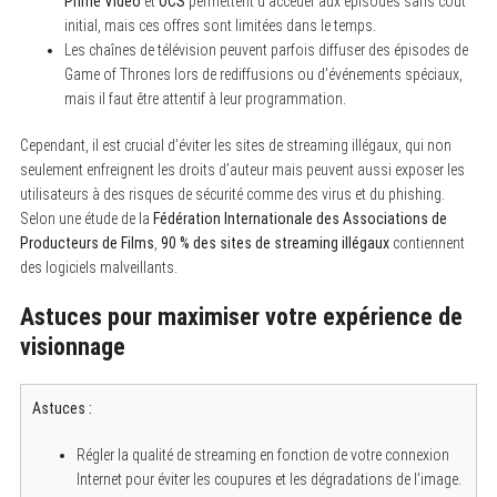
Prime Video
et
OCS
permettent d’accéder aux épisodes sans coût
initial, mais ces offres sont limitées dans le temps.
Les chaînes de télévision peuvent parfois diffuser des épisodes de
S
Game of Thrones lors de rediffusions ou d’événements spéciaux,
e
mais il faut être attentif à leur programmation.
a
r
c
Cependant, il est crucial d’éviter les sites de streaming illégaux, qui non
h
seulement enfreignent les droits d’auteur mais peuvent aussi exposer les
f
o
utilisateurs à des risques de sécurité comme des virus et du phishing.
r
Selon une étude de la
Fédération Internationale des Associations de
:
Producteurs de Films
,
90 % des sites de streaming illégaux
contiennent
des logiciels malveillants.
Astuces pour maximiser votre expérience de
visionnage
Astuces :
Régler la qualité de streaming en fonction de votre connexion
Internet pour éviter les coupures et les dégradations de l’image.