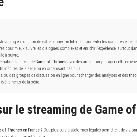
e
 streaming en fonction de votre connexion Internet pour éviter les coupures et les 
tres pour mieux suivre les dialogues complexes et enrichir l’expérience, surtout d
ile à suivre.
thématiques autour de
Game of Thrones
avec des amis pour partager cette expérien
ts inspirés de la série ou en organisant des quiz.
s ou des groupes de discussion en ligne pour échanger des analyses et des théori
événements de la série.
sur le streaming de Game o
e of Thrones en France ?
Oui, plusieurs plateformes légales permettent de visionn
 série dans son intégralité.