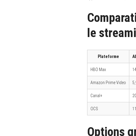
Comparati
le stream
S
e
a
r
c
h
Plateforme
A
f
o
r
HBO Max
14
:
Amazon Prime Video
5,
Canal+
20
OCS
11
Options gr