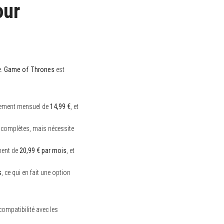
our
e.
Game of Thrones
est
nnement mensuel de
14,99 €
, et
s complètes, mais nécessite
ment de
20,99 € par mois
, et
s
, ce qui en fait une option
ompatibilité avec les