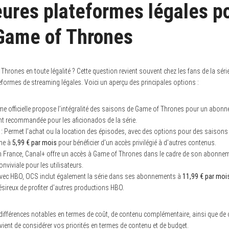
eures plateformes légales p
Game of Thrones
hrones en toute légalité ? Cette question revient souvent chez les fans de la séri
eformes de streaming légales. Voici un aperçu des principales options :
rme officielle propose l’intégralité des saisons de Game of Thrones pour un abo
ent recommandée pour les aficionados de la série.
: Permet l’achat ou la location des épisodes, avec des options pour des saison
me à
5,99 € par mois
pour bénéficier d’un accès privilégié à d’autres contenus.
en France, Canal+ offre un accès à Game of Thrones dans le cadre de son abonne
onviviale pour les utilisateurs.
 avec HBO, OCS inclut également la série dans ses abonnements à
11,99 € par moi
ésireux de profiter d’autres productions HBO.
différences notables en termes de coût, de contenu complémentaire, ainsi que de c
nvient de considérer vos priorités en termes de contenu et de budget.