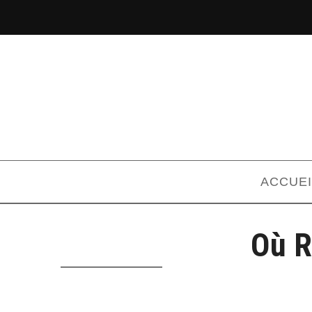
ACCUEI
Où R