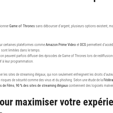
sionner
Game of Thrones
sans débourser d’argent, plusieurs options existent, mai
ur certaines plateformes comme
Amazon Prime Video
et
OCS
permettent d’accéd
es sont limitées dans le temps.
sion peuvent parfois diffuser des épisodes de Game of Thrones lors de rediffusio
ntif à leur programmation.
iter les sites de streaming illégaux, qui non seulement enfreignent les droits d’au
s risques de sécurité comme des virus et du phishing. Selon une étude de la
Fédéra
s de Films
,
90 % des sites de streaming illégaux
contiennent des logiciels malvei
our maximiser votre expéri