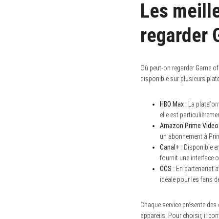
Les meill
regarder 
Où peut-on regarder Game of T
disponible sur plusieurs plat
HBO Max
: La platefo
elle est particulièrem
Amazon Prime Video
un abonnement à Pri
Canal+
: Disponible 
fournit une interface c
OCS
: En partenariat
idéale pour les fans d
Chaque service présente des 
appareils. Pour choisir, il co