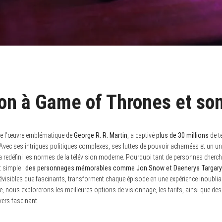
ion à Game of Thrones et so
de l’œuvre emblématique de
George R. R. Martin
, a captivé
plus de 30 millions
de t
Avec ses intrigues politiques complexes, ses luttes de pouvoir acharnées et un un
e a redéfini les normes de la télévision moderne. Pourquoi tant de personnes cherch
t simple :
des personnages mémorables comme Jon Snow et Daenerys Targar
isibles que fascinants, transforment chaque épisode en une expérience inoublia
cle, nous explorerons les meilleures options de visionnage, les tarifs, ainsi que 
vers fascinant.