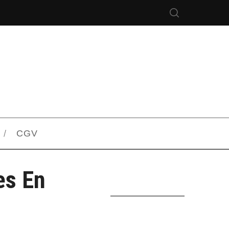
CGV
es En