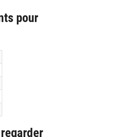
nts pour
 regarder