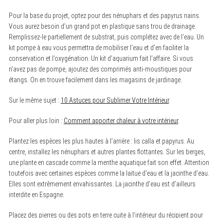
Pour la base du projet, optez pour des nénuphars et des papyrus nains.
Vous aurez besoin d’un grand pot en plastique sans trou de drainage.
Remplissez-le partiellement de substrat, puis complétez avec de l’eau. Un
kit pompe à eau vous permettra de mobiliser l’eau et d’en faciliter la
conservation et l’oxygénation. Un kit d’aquarium fait l’affaire. Si vous
n’avez pas de pompe, ajoutez des comprimés anti-moustiques pour
étangs. On en trouve facilement dans les magasins de jardinage.
Sur le même sujet :
10 Astuces pour Sublimer Votre Intérieur
.
Pour aller plus loin :
Comment apporter chaleur à votre intérieur
.
Plantez les espèces les plus hautes à l’arrière : lis calla et papyrus. Au
centre, installez les nénuphars et autres plantes flottantes. Sur les berges,
une plante en cascade comme la menthe aquatique fait son effet. Attention
toutefois avec certaines espèces comme la laitue d’eau et la jacinthe d’eau.
Elles sont extrêmement envahissantes. La jacinthe d’eau est d’ailleurs
interdite en Espagne.
S
e
Placez des pierres ou des pots en terre cuite à l’intérieur du récipient pour
a